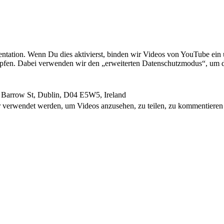
äsentation. Wenn Du dies aktivierst, binden wir Vi­deos von YouTube e
en. Dabei verwenden wir den „erweiterten Datenschutzmodus“, um die Per­s
 Barrow St, Dublin, D04 E5W5, Ireland
 verwendet werden, um Videos anzusehen, zu teilen, zu kommentieren u