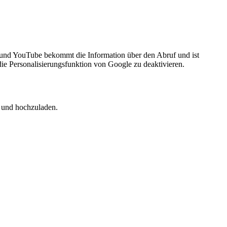
in und YouTube be­kommt die Information über den Abruf und ist
o­nal­isie­rungs­funk­tion von Google zu de­ak­ti­vie­ren.
nd hoch­zu­la­den.