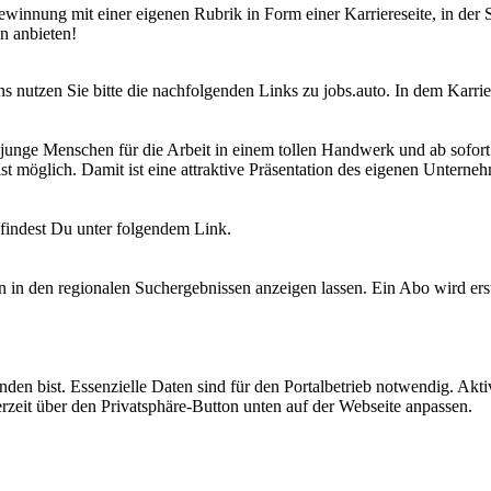
lgewinnung mit einer eigenen Rubrik in Form einer Karriereseite, in der
n anbieten!
ns nutzen Sie bitte die nachfolgenden Links zu jobs.auto. In dem Karri
junge Menschen für die Arbeit in einem tollen Handwerk und ab sofort
 möglich. Damit ist eine attraktive Prä­sen­ta­tion des eigenen Unter­neh
 findest Du unter folgendem Link.
 in den regionalen Such­er­geb­nissen anzeigen lassen. Ein Abo wird erst
anden bist. Es­sen­zi­elle Daten sind für den Portal­betrieb not­wen­dig. 
rzeit über den Privat­sphäre-Button unten auf der Webseite an­pas­sen.