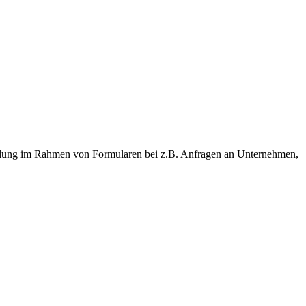
it­tlung im Rahmen von For­mu­la­ren bei z.B. Anfragen an Unter­neh­men,