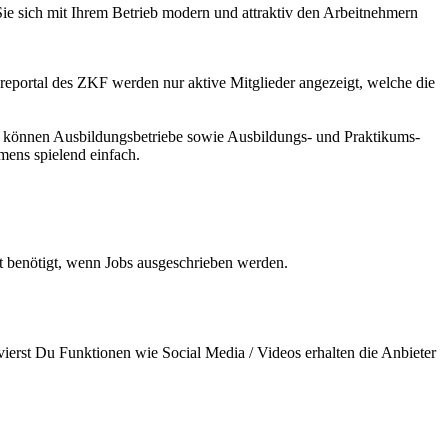
 Sie sich mit Ihrem Betrieb modern und attraktiv den Arbeitnehmern
ereportal des ZKF werden nur aktive Mitglieder angezeigt, welche die
 können Aus­bil­dungs­betriebe sowie Ausbildungs- und Praktikums­
mens spie­lend einfach.
 benötigt, wenn Jobs aus­ge­schrie­ben werden.
Aktivierst Du Funktionen wie Social Media / Videos erhalten die Anbieter