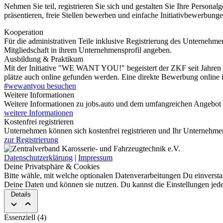
Nehmen Sie teil, registrieren Sie sich und gestalten Sie Ihre Persona
präsentieren, freie Stellen bewerben und einfache Initiativbewerbunge
Kooperation
Für die administrativen Teile inklusive Registrierung des Unternehme
Mitgliedschaft in ihrem Unternehmensprofil angeben.
Ausbildung & Praktikum
Mit der Initiative "WE WANT YOU!" be­geis­tert der ZKF seit Jahren 
plätze auch online gefunden werden. Eine direkte Be­wer­bung online ist
#wewantyou besuchen
Weitere Informationen
Weitere Informationen zu jobs.auto und dem um­fang­rei­chen Angebot
weitere Informationen
Kostenfrei registrieren
Unternehmen können sich kostenfrei regis­trie­ren und Ihr Unternehmen
zur Registrierung
Datenschutzerklärung
|
Impressum
Deine Privatsphäre & Cookies
Bitte wähle, mit welche optionalen Da­ten­ver­ar­bei­tun­gen Du einverst
Deine Daten und können sie nut­zen. Du kannst die Ein­stel­lun­gen jede
Details
Essenziell (4)