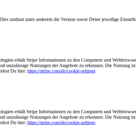
 Dies um­fasst unter anderem die Ver­sion sowie Deine jeweilige Ein­stel­
­nologien erhält Stripe Informationen zu den Computern und Web­brow­se
 und unzulässige Nutzungen der An­ge­bo­te zu erkennen. Die Nut­zung is
ndest Du hier:
https://stripe.com/de/cookie-settings
­nologien erhält Stripe Informationen zu den Computern und Web­brow­se
 und unzulässige Nutzungen der An­ge­bo­te zu erkennen. Die Nut­zung is
ndest Du hier:
https://stripe.com/de/cookie-settings