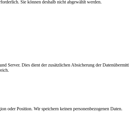
erforderlich. Sie können deshalb nicht abgewählt werden.
 und Ser­ver. Dies dient der zu­sätz­li­chen Absicherung der Daten­über­m
eich.
egion oder Position. Wir speichern keinen per­so­nen­be­zo­ge­nen Daten.