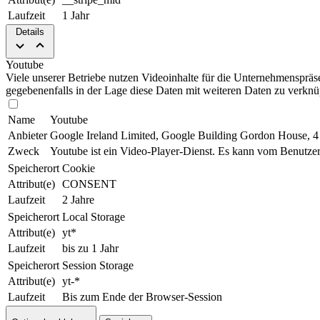
Laufzeit
1 Jahr
Details
Youtube
Viele unserer Betriebe nutzen Video­in­hal­te für die Unternehmenspr
gegebenenfalls in der Lage diese Daten mit weiteren Daten zu verknüpf
Name
Youtube
Anbieter
Google Ireland Limited, Google Building Gordon House, 4
Zweck
Youtube ist ein Video-Player-Dienst. Es kann vom Benutzer
Speicherort
Cookie
Attribut(e)
CONSENT
Laufzeit
2 Jahre
Speicherort
Local Storage
Attribut(e)
yt*
Laufzeit
bis zu 1 Jahr
Speicherort
Session Storage
Attribut(e)
yt-*
Laufzeit
Bis zum Ende der Browser-Session