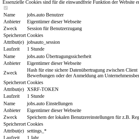
Essenzielle Cookies sind für die ein­wand­freie Funktion der Website 
Name
jobs.auto Benutzer
Anbieter
Eigentümer dieser Webseite
Zweck
Session für Benutzerzugang
Speicherort
Cookies
Attribut(e)
jobsauto_session
Laufzeit
1 Stunde
Name
jobs.auto Übertragungssicherheit
Anbieter
Eigentümer dieser Webseite
Hash für eine sichere Da­ten­über­tra­gung zwischen Client
Zweck
Bewerbungen oder der An­mel­dung am Un­ter­neh­mens­be­r
Speicherort
Cookies
Attribut(e)
XSRF-TOKEN
Laufzeit
1 Stunde
Name
jobs.auto Einstellungen
Anbieter
Eigentümer dieser Webseite
Zweck
Speichern der lokalen Be­nut­zer­ein­stel­lun­gen für z.B. R
Speicherort
Cookies
Attribut(e)
settings_*
Laufzeit
1 Jahr