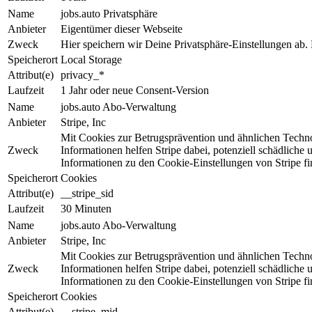
Name
jobs.auto Privatsphäre
Anbieter
Eigentümer dieser Webseite
Zweck
Hier speichern wir Deine Privat­sphäre-Ein­stel­lun­gen ab.
Speicherort
Local Storage
Attribut(e)
privacy_*
Laufzeit
1 Jahr oder neue Consent-Version
Name
jobs.auto Abo-Verwaltung
Anbieter
Stripe, Inc
Mit Cookies zur Be­trugs­prä­ven­tion und ähnlichen Tech
Zweck
Informationen helfen Stripe da­bei, potenziell schädliche
Informationen zu den Cookie-Einstellungen von Stripe fi
Speicherort
Cookies
Attribut(e)
__stripe_sid
Laufzeit
30 Minuten
Name
jobs.auto Abo-Verwaltung
Anbieter
Stripe, Inc
Mit Cookies zur Be­trugs­prä­ven­tion und ähnlichen Tech
Zweck
Informationen helfen Stripe da­bei, potenziell schädliche
Informationen zu den Cookie-Einstellungen von Stripe fi
Speicherort
Cookies
Attribut(e)
__stripe_mid